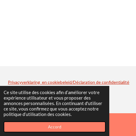
Privacyverklaring en cookiebeleid/Déclaration de confidentialité
.
Ce site utilise des cookies afin d’améliorer votre
expérience utilisateur et vous proposer des
annonces personnalisées. En continuant d'utiliser
ce site, vous confirmez que vous acceptez notre
politique d’utilisation des cookies.
Accord
E-mail