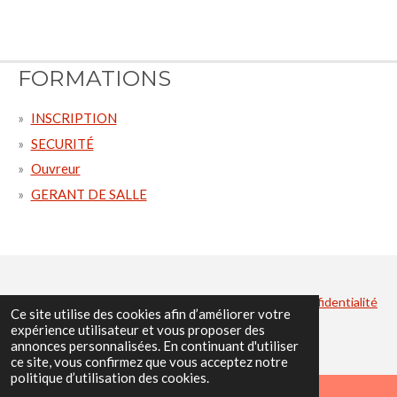
FORMATIONS
INSCRIPTION
SECURITÉ
Ouvreur
GERANT DE SALLE
Privacyverklaring en cookiebeleid/Déclaration de confidentialité
Ce site utilise des cookies afin d’améliorer votre
.
expérience utilisateur et vous proposer des
annonces personnalisées. En continuant d'utiliser
ce site, vous confirmez que vous acceptez notre
politique d’utilisation des cookies.